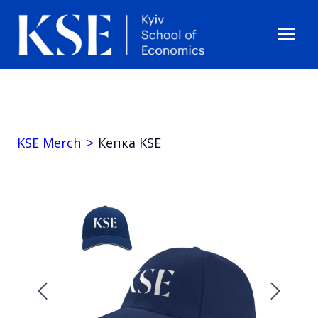
KSE Merch
Кепка KSE