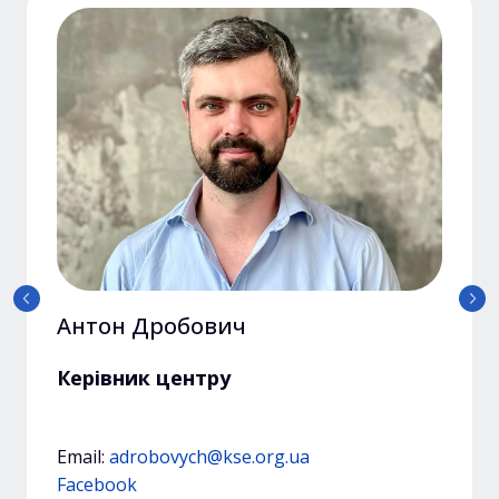
Вікторія Мізерна
Дослідниця центру
Email:
vmizerna@kse.org.ua
LinkedIn