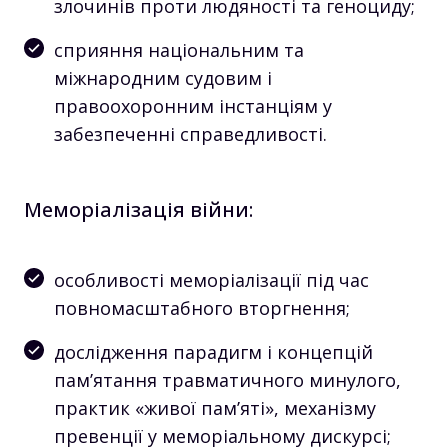
злочинів проти людяності та геноциду;
сприяння національним та
міжнародним судовим і
правоохоронним інстанціям у
забезпеченні справедливості.
Меморіалізація війни:
особливості меморіалізації під час
повномасштабного вторгнення;
дослідження парадигм і концепцій
памʼятання травматичного минулого,
практик «живої памʼяті», механізму
превенції у меморіальному дискурсі;