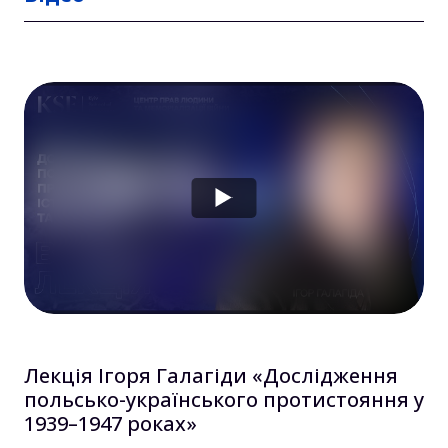
інформацію про інструменти
пропрацювання тоталітарного минулого
іншими країнами. У межах проєкту
реалізовано візуальне дослідження
сучасного стану території Експоцентру.
Автори:
Оксана Довгополова, Антон
Дробович, Вікторія Мізерна, Катерина
Семенюк, Дмитро Пруткін, Олексій Биков,
Лізавета Герман
Читати дослідження
Лекція Ігоря Галагіди «Дослідження
польсько-українського протистояння у
1939–1947 роках»