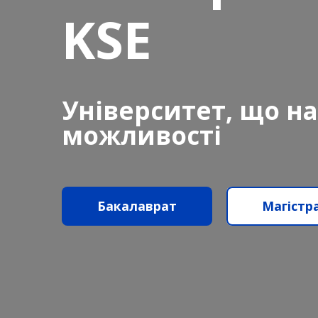
KSE
Університет, що н
можливості
Бакалаврат
Магістр