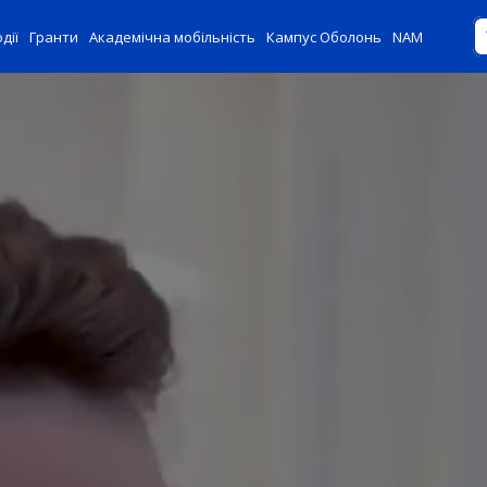
дії
Гранти
Академічна мобільність
Кампус Оболонь
NAM