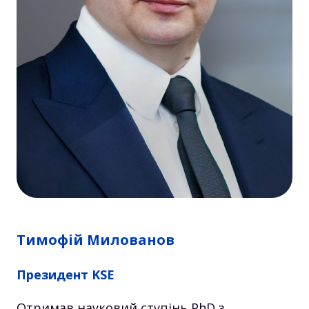
Тимофій Милованов
Президент KSE
Отримав науковий ступінь PhD з