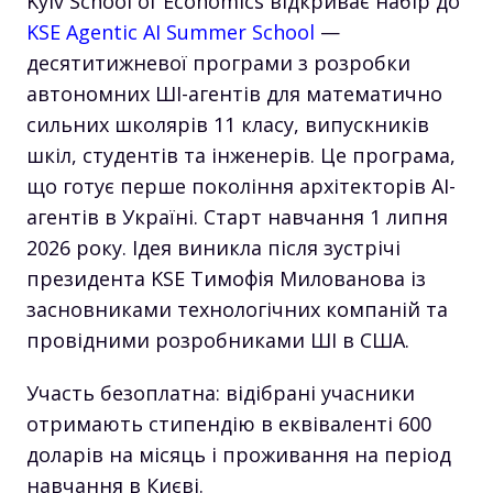
Kyiv School of Economics відкриває набір до
KSE Agentic AI Summer School
—
десятитижневої програми з розробки
автономних ШІ-агентів для математично
сильних школярів 11 класу, випускників
шкіл, студентів та інженерів. Це програма,
що готує перше покоління архітекторів AI-
агентів в Україні. Старт навчання 1 липня
2026 року. Ідея виникла після зустрічі
президента KSE Тимофія Милованова із
засновниками технологічних компаній та
провідними розробниками ШІ в США.
Участь безоплатна: відібрані учасники
отримають стипендію в еквіваленті 600
доларів на місяць і проживання на період
навчання в Києві.