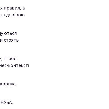
х правил, а
 та довірою
удуються
ки стоять
, ІТ або
нес-контексті
 корпус,
КНУБА,