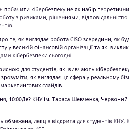
ь побачити кібербезпеку не як набір теоретични
оботу з ризиками, рішеннями, відповідальністю
єнтів.
ро те, як виглядає робота CISO зсередини, як б
ту у великій фінансовій організації та які викли
ами кібербезпеки сьогодні.
рисною для студентів, які вивчають кібербезпеку
зрозуміти, як виглядає ця сфера у реальному біз
 маркетингових слайдів.
ня, 10:00Де? КНУ ім. Тараса Шевченка, Червоний
ць обмежена, лекція відкрита для студентів КНУ, 