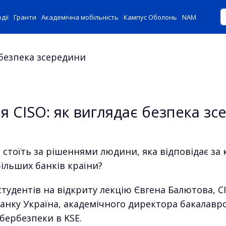
дії
Гранти
Академічна мобільність
Кампус Оболонь
NAM
 CISO: як виглядає безпека зс
стоїть за рішеннями людини, яка відповідає за 
ільших банків країни?
тудентів на відкриту лекцію Євгена Балютова, C
анку Україна, академічного директора бакалаврс
бербезпеки в KSE.