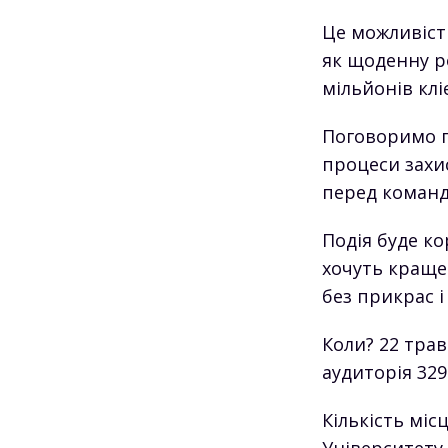
Це можливіст
як щоденну р
мільйонів клі
Поговоримо п
процеси захис
перед команд
Подія буде ко
хочуть краще 
без прикрас і
Коли? 22 трав
аудиторія 329
Кількість міс