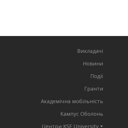
Викладачі
Новини
Події
Гранти
Академічна мобільність
Кампус Оболонь
Центри KSE University