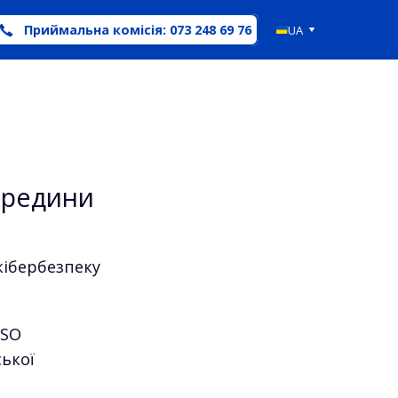
Приймальна комісія: 073 248 69 76
UA
ередини
кібербезпеку
ISO
ької