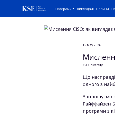
Програми
Викладачі
Новини
По
19 May 2026
Мислення
KSE University
Що насправді 
одного з найб
Запрошуємо с
Райффайзен Б
програми з кі