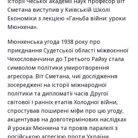
історії Чеської академії наук професор Віт
Сметана виступив у Київській Школі
Економіки з лекцією «Ганьба війни: уроки
Мюнхена».
Мюнхенська угода 1938 року про
приєднання Судетської області міжвоєнної
Чехословаччини до Третього Райху стала
символом політики умиротворення
агресора. Віт Сметана, чиї дослідження
зосереджені на історії міжнародної
політики та дипломатії часів Другої
світової і ранніх етапів Холодної війни,
спростував поширені міфи про цю угоду,
акцентував на довготермінових наслідках
й уроках Мюнхена та провів паралелі з
російською агресією проти України.