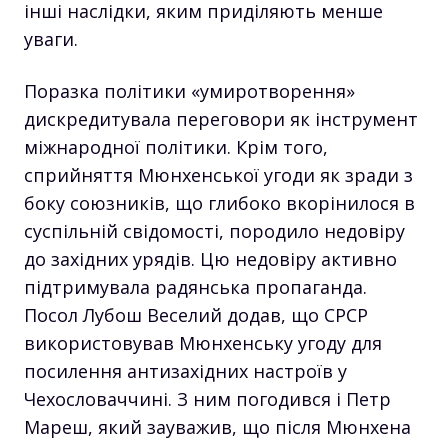
інші наслідки, яким приділяють менше
уваги.
Поразка політики «умиротворення»
дискредитувала переговори як інструмент
міжнародної політики. Крім того,
сприйняття Мюнхенської угоди як зради з
боку союзників, що глибоко вкорінилося в
суспільній свідомості, породило недовіру
до західних урядів. Цю недовіру активно
підтримувала радянська пропаганда.
Посол Лубош Веселий додав, що СРСР
використовував Мюнхенську угоду для
посилення антизахідних настроїв у
Чехословаччині. З ним погодився і Петр
Мареш, який зауважив, що після Мюнхена