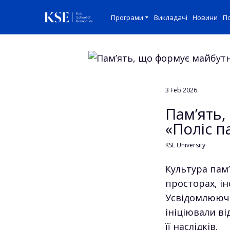
Програми
Викладачі
Новини
По
3 Feb 2026
Пам’ять,
«Поліс па
KSE University
Культура пам’
просторах, і
Усвідомлюючи
ініціювали ві
її наслідків.