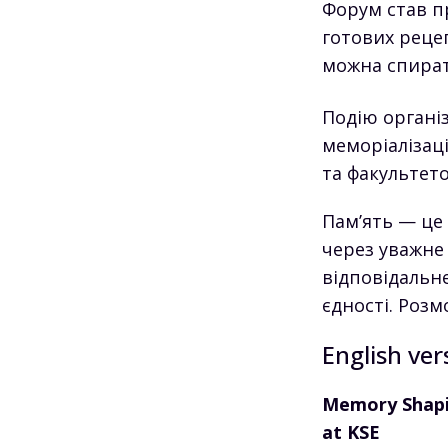
Форум став п
готових рецеп
можна спирати
Подію органі
меморіалізаці
та факультето
Пам’ять — це
через уважне
відповідальне
єдності. Розм
English ver
Memory Shapin
at KSE