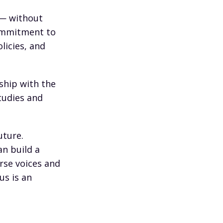
 — without
commitment to
licies, and
hip with the
tudies and
uture.
n build a
rse voices and
us is an